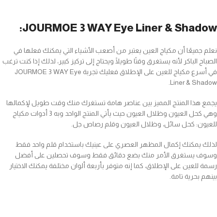
JOURMOE 3 WAY Eye Liner & Shadow:
نعلم جميعًا أن مكياج العين يعتبر من أصعب الأشياء التي يمكنك فعلها في
الصباح الباكر لأنه يستغرق وقتًا طويلًا ويحتاج إلى تركيز كبير، لذلك إذا كنت ترغب
في أسرع مكياج للعين على الإطلاق فعليك تجربة JOURMOE 3 WAY Eye
Liner & Shadow.
يجمع هذا المنتج المميز بين عناصر هامة تستغرك منك وقت طويل لإكمالها
وهي كحل العيون وظلال العيون حيث يأتي المنتج الواحد وبه 3 أدوات مكياج
للعيون: كحل سائل، وظلال العيون وقلم رصاص جل.
لذلك يمكنك إكمال المظهر العصري على عينيك باستخدام قلم واحد فقط
وسوف يستغرق الأمر منك بضع دقائق فقط وسوف تحصلين على أفضل
رسمة للعين على الإطلاق، كما إنه متوفر بأربعة ألوان مختلفة يمكنك الاختيار
بينهم بحرية تامة.