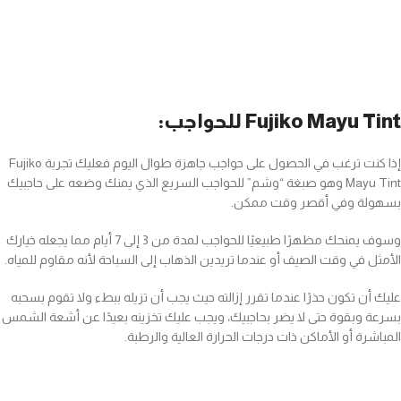
Fujiko Mayu Tint للحواجب:
إذا كنت ترغب في الحصول على حواجب جاهزة طوال اليوم فعليك تجربة Fujiko
Mayu Tint وهو صبغة “وشم” للحواجب السريع الذي يمنك وضعه على حاجبيك
بسهولة وفي أقصر وقت ممكن.
وسوف يمنحك مظهرًا طبيعيًا للحواجب لمدة من 3 إلى 7 أيام مما يجعله خيارك
الأمثل في وقت الصيف أو عندما تريدين الذهاب إلى السباحة لأنه مقاوم للمياه.
عليك أن تكون حذرًا عندما تقرر إزالته حيث يجب أن تزيله ببطء ولا تقوم بسحبه
بسرعة وبقوة حتى لا يضر بحاجبيك، ويجب عليك تخزينه بعيدًا عن أشعة الشمس
المباشرة أو الأماكن ذات درجات الحرارة العالية والرطبة.