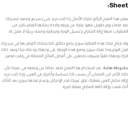
Sheet:
يعتبر هذا المنتج الرائع خيارك الأمثل إذا كنت تريد شيء سريع ومفيد لبشرتك
بعد قضاء يوم طويل فهو عبارة عن ورقة واحدة يمكنها القيام بكثير من
العمليات، منها إزالة المكياج وغسيل الوجه وترطيبه ومنحه بريقًا لا مثيل له.
ولا تحتاج منك هذه العملية سوى بضع دقائق كما يمكنك القيام بها في سريرك
قبل النوم وما عليك سوى وضع هذه الورقة على وجهك ودعكه جيدًا وبعد ذلك
اترك وجهك قليلًا وسوف تحصلين على أفضل النتائج الممكنة في وقت قصير.
ملحوظة هامة
: عند استخدام هذا المنتج ابتعد تمامًا عن وضعه في عينيك لأن
ذلك الأمر من الممكن أن يسبب لك حساسة وأضرار في العين، وإذا كنت تريد
إزالة مكياج العين فعليك غلق عينيك قدر الإمكان وعدم فتحها سوى بعد التأكد
أنك قمت بإزالة كافة المكياج بعناية كبيرة.