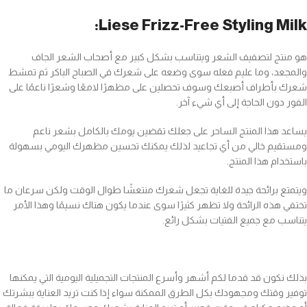
Liese Frizz-Free Styling Milk:
هو منتج لتصفيف الشعر ويتناسب بشكل كبير مع أصحاب الشعر الجاف
والمجعد، وما عليم فعله سوى وضعه على شعرك في الصباح الباكر ثم تمشط
شعرك بأطراف أصبعك وسوف تحصلين على مظهرًا لامعًا وشعرًا ناعمًا على
الفور دون الحاجة إلى أي شيء آخر.
يساعد هذا المنتج الساحر على جعلك تقضين يومك بالكامل بشعر ناعم
ومستقيم خالي من أي تجاعيد لذلك يمكنك تحسين مظهرك اليومي بسهولة
باستخدام هذا المنتج.
ويتمتع برائحة جيدة للغاية تجعل شعرك منتعشًا طوال الوقت ولكن سرعان ما
تختفي هذه الرائحة ولا تظهر كثيرًا سوى عندما يكون هناك نسيمًا وهذا الأمر
يتناسب مع جميع الفتيات بشكل رائع.
بذلك نكون قد قدما لكم أشهر وأسرع المنتجات التجميلية اليومية التي يمكنها
توفير وقتك ومجهودك بكل الطرق الممكنة سواء إذا كنت تريد العناية ببشرتك