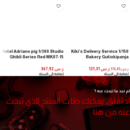
Hotel Adriano pig 1/300 Studio
1/150 Kiki’s Delivery Service
Ghibli Series Red MK07-15
Bakery Gutiokipanja
(Paper Craft) by Sankei
Gutiokipanya Paper Craft
Kits Mk07-02
ر.س
121,31
ر.س
367,92
ر.س
176,45
إضافة إلى السلة
إضافة إلى السلة
لم تجد ما تبحث عنه ؟
لا تقلق, يمكنك طلب المنتج الذي تبحث
عنه من هنا
أطلب منتج