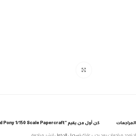
Click to enlarge
المراجعات
كن أول من يقيم “Sankei MK07-08 Mini Chuaato Kit Studio Ghibli Series Pony on the Cliff, House of Sosuke and Pony 1/150 Scale Papercraft”
لا توجد مراجعات بعد.
يجب عليك
تسجيل الدخول
لنشر مراجعة.