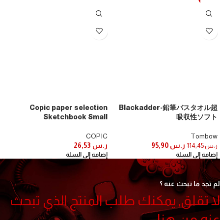
Copic paper selection
Blackadder-鉛筆バスタオル超
Sketchbook Small
吸収性ソフト
COPIC
Tombow
ر.س
95,90
ر.س
26,53
ر.س
114,45
إضافة إلى السلة
إضافة إلى السلة
لم تجد ما تبحث عنه ؟
لا تقلق, يمكنك طلب المنتج الذي تبحث
عنه من هنا