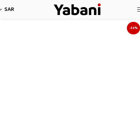
نأسف، لا نقبل طلبات حاليا بسبب توقف الشحن
SAR
-44%