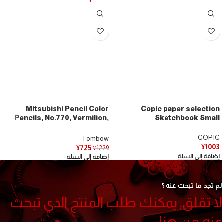
Mitsubishi Pencil Color
Copic paper selection
Pencils, No.770, Vermilion,
Sketchbook Small
Hexagonal Shaft, 1 Dozen
K770
COPIC
Tombow
¥
1003
¥
725
¥
1229
إضافة إلى السلة
إضافة إلى السلة
لم تجد ما تبحث عنه ؟
لا تقلق, يمكنك طلب المنتج الذي تبحث
عنه من هنا