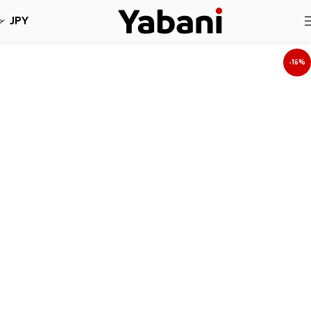
نأسف، لا نقبل طلبات حاليا بسبب توقف الشحن
JPY
-16%