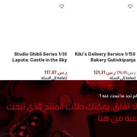
1/30 Studio Ghibli Series
1/150 Kiki’s Delivery Service
Laputa: Castle in the Sky
Bakery Gutiokipanja
Robot Soldier (Entei Type)
Gutiokipanya Paper Craft
Mk07-20 (Paper Craft)
Kits Mk07-02
ر.س
121,31
ر.س
117,07
ر.س
176,45
إضافة إلى السلة
إضافة إلى السلة
لم تجد ما تبحث عنه ؟
لا تقلق, يمكنك طلب المنتج الذي تبحث
عنه من هنا
أطلب منتج