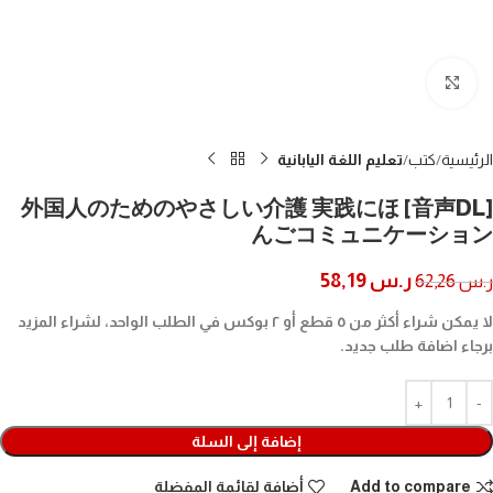
Click to enlarge
الرئيسية
كتب
تعليم اللغة اليابانية
[音声DL] 外国人のためのやさしい介護 実践にほ
んごコミュニケーション
ر.س
58,19
ر.س
62,26
لا يمكن شراء أكثر من ٥ قطع أو ٢ بوكس في الطلب الواحد، لشراء المزيد
برجاء اضافة طلب جديد.
إضافة إلى السلة
Add to compare
أضافة لقائمة المفضلة