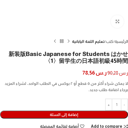
Click to enlarge
الرئيسية
كتب
تعليم اللغة اليابانية
新装版Basic Japanese for Students はかせ
〈1〉留学生の日本語初級45時間
ر.س
78,56
ر.س
90,28
لا يمكن شراء أكثر من ٥ قطع أو ٢ بوكس في الطلب الواحد، لشراء المزيد
برجاء اضافة طلب جديد.
إضافة إلى السلة
Add to compare
أضافة لقائمة المفضلة