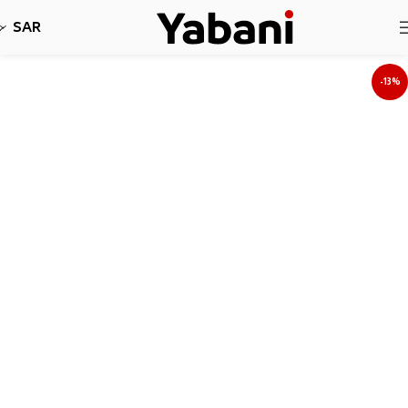
نأسف، لا نقبل طلبات حاليا بسبب توقف الشحن
SAR
-13%