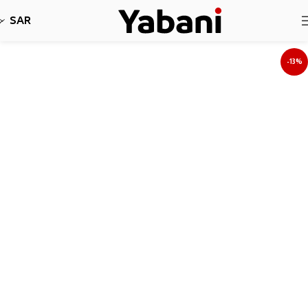
نأسف، لا نقبل طلبات حاليا بسبب توقف الشحن
SAR
-13%