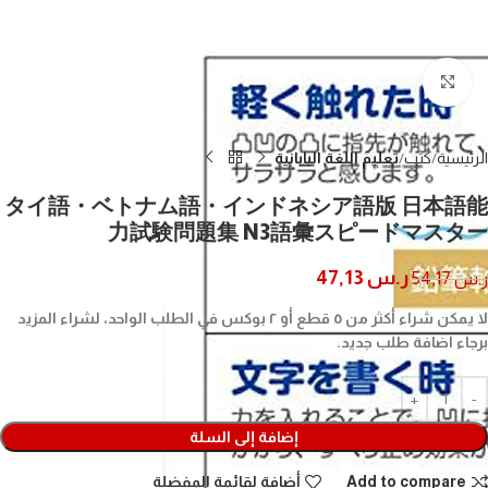
Click to enlarge
الرئيسية
كتب
تعليم اللغة اليابانية
タイ語・ベトナム語・インドネシア語版 日本語能
力試験問題集 N3語彙スピードマスター
ر.س
47,13
ر.س
54,17
لا يمكن شراء أكثر من ٥ قطع أو ٢ بوكس في الطلب الواحد، لشراء المزيد
برجاء اضافة طلب جديد.
إضافة إلى السلة
Add to compare
أضافة لقائمة المفضلة