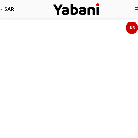
نأسف، لا نقبل طلبات حاليا بسبب توقف الشحن
SAR
-13%