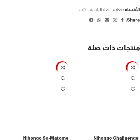
الأقسام:
تعليم اللغة اليابانية
,
كتب
Share:
منتجات ذات صلة
-7%
-7%
Nihongo So-Matome
Nihongo Challaenge