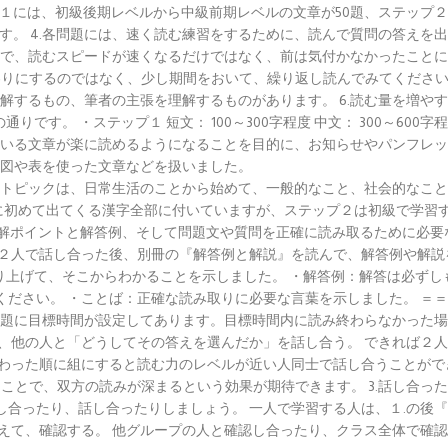
プ１には、初級後期レベルから中級前期レベルの文章が50題、ステップ２
す。 4.各問題には、速く読む練習をするために、読んで質問の答えを
で、読むスピードが速くなるだけではなく、前は気付かなかったことに
りにするのではなく、少し期間をおいて、繰り返し読んでみてください。
解するもの、筆者の主張を理解するものがあります。 6.読む量を増や
。 ・ステップ１ 短文： 100～300字程度 中文： 300～600字程度 長
で扱われている文章が楽に読めるようになることを目的に、お知らせやパンフ
、エッセイ、図や表を使った文章などを扱いました。
章のトピックは、日常生活のことから始めて、一般的なこと、社会的なこ
文章に初めて出てくる漢字全部に付いていますが、ステップ２は初級で学
の読解ポイントと解答例、そして問題文や質問を正確に読み取るために必要
２人で話し合った後、別冊の『解答例と解説』を読んで、解答例や解説
り上げて、そこからわかることを示しました。 ・解答例：解答は必ずし
ださい。 ・ことば：正確な読み取りに必要な言葉を示しました。 ＝＝＝
問題に目標時間が設定してあります。目標時間内に読み終わらなかった
たら、他の人と「どうしてその答えを選んだか」を話し合う。 できれば
終わった順に組にすると読む力のレベルが近い人同士で話し合うことがで
ことで、双方の読みが深まるという効果が期待できます。 3.話し合っ
し合ったり、話し合ったりしましょう。 一人で学習する人は、１.の後
考えて、確認する。 他グループの人と確認し合ったり、クラス全体で確