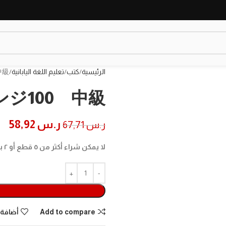
الرئيسية
كتب
تعليم اللغة اليابانية
中級
ジ100 中級
ر.س
58,92
ر.س
67,71
لا يمكن شراء أكثر من ٥ قطع أو ٢ بوكس في الطلب الواحد، لشراء المزيد برجاء اضافة طلب جديد.
Add to compare
أضافة 