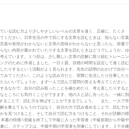
ている読む力より少しやさしいレベルの文章を速く、正確に、たくさ
てください。日常生活の中で目にする文章を読むときは、知らない言葉
言葉や表現がわからないと文章の意味がわからないと思ったら、辞書で
らない内容が書かれていたりする文章を読むときはどうでしょうか。ゆ
と考えています。１つ目は、少し難しい文章の読解に取り組むトレーニン
ングのために作成しました。一日１題、目標の時間を設定して速く読む
したりするという活動がよく見られます。先生の説明のおかげで自分一
てみてください。このような読み方だと、実際に生活したり仕事したり
たらいいでしょうか。まず一人で読んで質問の答えを考えてください。
するなかで、自分の読み取ったことを確かめたり、考え直したりすると
なところにも気付くことができます。他の人と話し合ったら、一緒に別
することで、読む力を伸ばすことができるでしょう。 また、一人で学
解を教えてもらうのではなく、自分の力で読み進めることで、読む力を
かを見つけること、そして自分で読む力をつけること、それが読解の授
本書の特徴 1.初級を終了して中級に入った学習者（中級前期から中級中
に、ステップ２は、中級中期の学習者を対象にしています。 2.十分練