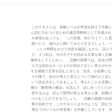
このテキストは、初級レベルの学習を終えて中級
ん読む力をつけるための速読用教材として作成され
や表現があっても、「この言葉、何だろう？」と思
調べたり、他の人に聞いてみたりするでしょう。一
っくり時間をかけて内容を確認しながら、読ん
グ、２つ目は、今の力で十分読める文章を速く正確
練習をしてください。 読解の授業では、先生の問
人では読めなかったものが読めて正しい答えがわか
する場面で文章を読むときにも「先生」が必要にな
その後で、自分が考えた答えについて他の人と話し
いう読み方をしてみましょう。考えたことを言葉に
冊の『解答例と解説』を読んで、話し合ってくださ
習する人は、読んで質問の答えを考えた後、別冊の
つけることができるでしょう。 読解の授業の目的
業の目的です。このテキストはそのような「読む力
期までのレベルの学習者）を対象にしています。全