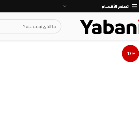
نأسف، لا نقبل طلبات حاليا بسبب توقف الشحن
تصفح الأقسام
-13%