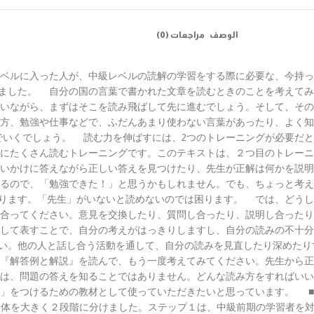
الوصف
مراجعات (0)
レベルに入った人が、中級レベルの読解の学習をする際に必要な、今持っ
ました。 自分の国の言葉で書かれた文章を読むときのことを考えてみ
いながら、まずはそこを読み飛ばして先に進むでしょう。そして、その
方、勉強や仕事などで、ふだんあまり使わない言葉があったり、よく知
でいくでしょう。 読む力を伸ばすには、2つのトレーニングが必要だ
にたくさん読むトレーニングです。このテキストは、２つ目のトレーニ
いかけに答えながら正しい答えを見つけたり、先生が正解は何かを説明
るので、「勉強できた！」と思うかもしれません。でも、ちょっと考え
ります。「先生」がいないと読めないのでは困ります。 では、どうし
合ってください。意見を交換したり、質問し合ったり、説明し合ったり
して表すことで、自分の考えがはっきりしますし、自分の読みの不十分
い。他の人と話し合う活動を通して、自分の読みを見直したり深めたり
『解答例と解説』を読んで、もう一度考えてみてください。先生から正
は、問題の答えを知ることではありません。どんな読み方をすればいい
」をつけるための教材として使っていただきたいと思っています。 ■ 
体を大きく２段階に分けました。ステップ１は、中級前期の学習者を対象