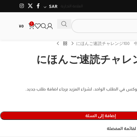
العلامة التجارية
SAR
0
¥
0
にほんご速読チャレンジ100 
にほんご速読チャレン
إضافة إلى السلة
لقائمة المفضلة