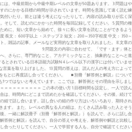
には、中級前期から中級中期レベルの文章が50題あります。 3.問題はや
出すのにかかる目標の時間が示されています。時間を意識して速く読む練
気付いたり、前とは違う考えになったりして、内容の読み取りが広く深
そして、読むのにかかった時間を毎回記録してください。 5.質問の種
すために、短い文章から始めて、徐々に長い文章を読むことができるよう
文： 600字以上 ・ステップ２ 短文： 200～350字程度 中文： 350～
レット、雑誌の記事、メールなど実用的な文章を取り入れました。 8.文章の
 9.問題文の内容に合わせて、「です・ます」体と
とへ、さらに、専門的なこと、アカデミックなこと、抽象的なことへと進
習するとされている日本語能力試験N４レベル以下の漢字には付いていませ
な言葉を取り上げました。 13.質問の答えは、読んだ人の考え方によって
をもとに再度話し合ってください。 ■ 別冊『解答例と解説』について
も1つではないと考えています。ここでは、解答例とその理由を示しまし
＝＝＝＝＝＝＝＝＝ この本の使い方 1.目標時間を設定し、一人で読ん
場合は、時間内にどこまで読めたかを確認してください。その後、続けて
２人の組で話し合います。話し合いの組の作り方はいろいろあり、期待され
きます。 また、レベルの異なる人の組は、たくさん読み取った人とそう
た後、一緒に解説冊子（別冊『解答例と解説』）を読んで、さらに話し合
『解答例と解説』を読んで、自分の答えや考えを、解答例や解説と比較し
認し合ったりしてください。一人で学習する人も、自分で確認てください。