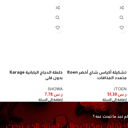
تشكيلة أكياس شاي أخضر Itoen
خلطة الدجاج اليابانية Karage
متعدد المذاقات
بدون قلي
SHOWA
ITOEN
ر.س
51,30
ر.س
7,78
إضافة إلى السلة
إضافة إلى السلة
لم تجد ما تبحث عنه ؟
لا تقلق, يمكنك طلب المنتج الذي تبحث