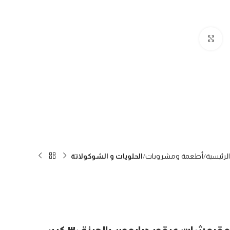
Click to enlarge
الرئيسية
أطعمة ومشروبات
الحلويات و الشوكولاتة
مقرمشات عبقور درايمون بالجبنة ٣٠ كيس