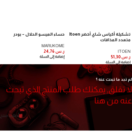
تشكيلة أكياس شاي أخضر Itoen
حساء الميسو الحلال – بودر
متعدد المذاقات
MARUKOME
ITOEN
ر.س
24,76
ر.س
51,30
إضافة إلى السلة
إضافة إلى السلة
لم تجد ما تبحث عنه ؟
لا تقلق, يمكنك طلب المنتج الذي تبحث
عنه من هنا
أطلب منتج