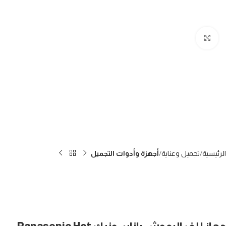
Click to enlarge
الرئيسية
تجميل وعناية
أجهزة وأدوات التجميل
جهاز للف الرموش باناسونيك Panasonic Hot