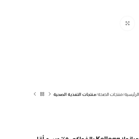
Click to enlarge
الرئيسية
منتجات الصحة
منتجات التغذية الصحية
جرانولا Kellogg بالفواكه ٥٠٪ دسم أقل