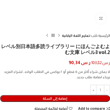
Click to enlarge
الرئيسية
كتب
تعليم اللغة اليابانية
レベル別日本語多読ライブラリー にほんごよむよ
む文庫 レベル3 vol.2
ر.س
90,34
ر.س
103,82
لا يمكن شراء أكثر من ٥ قطع أو ٢ بوكس في الطلب الواحد، لشراء المزيد
برجاء اضافة طلب جديد.
إضافة إلى السلة
Add to compare
أضافة لقائمة المفضلة