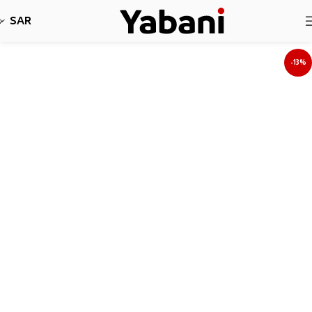
نأسف، لا نقبل طلبات حاليا بسبب توقف الشحن
SAR
-13%