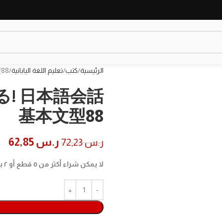
الرئيسية
كتب
تعليم اللغة اليابانية
88
る! 日本語会話
基本文型88
ر.س
62,85
ر.س
72,23
لا يمكن شراء أكثر من ٥ قطع أو ٢ بوكس في الطلب الواحد، لشراء المزيد برجاء اضافة طلب جديد.