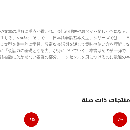
や文章の理解に重点が置かれ、会話の理解や練習が不足しがちになる。
。< br&/gt; そこで、「日本語会話基本文型」シリーズでは、「日
る文型を集中的に学習。豊富な会話例を通して意味や使い方を理解しな
実に「会話力の基礎となる力」が身についていく。本書はその第一弾で、
語会話に欠かせない基礎の部分、エッセンスを身につけるのに最適の本。
منتجات ذات صلة
-7%
-7%