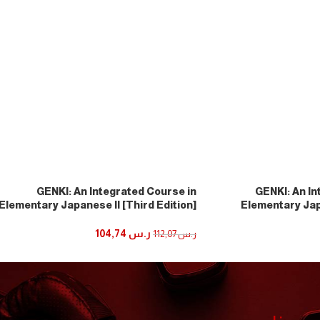
GENKI: An Integrated Course in
GENKI: An In
Elementary Japanese II [Third Edition]
Elementary Ja
初級日本語げんき[第3版] II
[Third Edition] 
ر.س
104,74
ر.س
112,07
إضافة إلى السلة