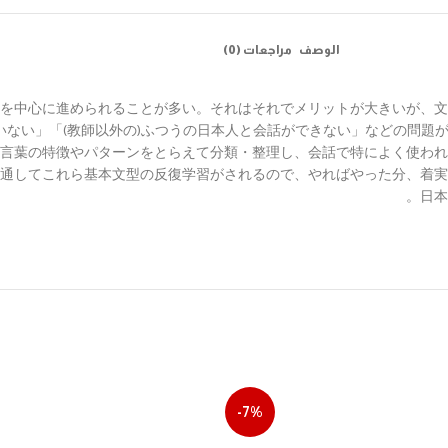
الوصف
مراجعات (0)
を中心に進められることが多い。それはそれでメリットが大きいが、文
い」「(教師以外の)ふつうの日本人と会話ができない」などの問題が生じる
言葉の特徴やパターンをとらえて分類・整理し、会話で特によく使われ
を通してこれら基本文型の反復学習がされるので、やればやった分、着
日本
-7%