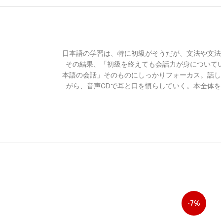
日本語の学習は、特に初級がそうだが、文法や文法
その結果、「初級を終えても会話力が身についていな
本語の会話」そのものにしっかりフォーカス。話し
がら、音声CDで耳と口を慣らしていく。本全体
-7%
-7%