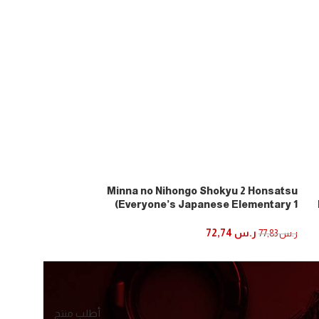
0 Questions N2
Minna no Nihongo Shokyu 2 Honsatsu
(Everyone’s Japanese Elementary 1
Textbook) 2nd Edition
ر.س
34,91
ر.س
37,36
إضافة إلى السلة
ر.س
72,74
ر.س
77,83
إضافة إلى السلة
أطلب منتج