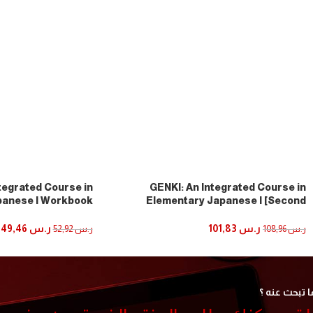
tegrated Course in
GENKI: An Integrated Course in
panese I Workbook
Elementary Japanese I [Second
初級日本語 げんき I ワーク
Edition]
ブック[第3版]
ر.س
101,83
ر.س
49,46
ر.س
108,96
ر.س
52,92
إضافة إلى السلة
إضافة إلى السلة
ا تبحث عنه ؟