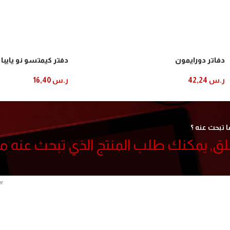
دفاتر دورايمون
دفتر كيمتسو نو يايبا
ر.س
42,24
ر.س
16,40
إضافة إلى السلة
إضافة إلى السلة
ا تبحث عنه ؟
قلق, يمكنك طلب المنتج الذي تبحث عنه م
er