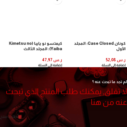
كونان Case Closed: المجلد
كيمتسو نو يايبا (Kimetsu no
الأول
Yaiba): المجلد الثالث
ر.س
52,08
ر.س
47,97
إضافة إلى السلة
إضافة إلى السلة
لم تجد ما تبحث عنه ؟
لا تقلق, يمكنك طلب المنتج الذي تبحث
عنه من هنا
أطلب منتج