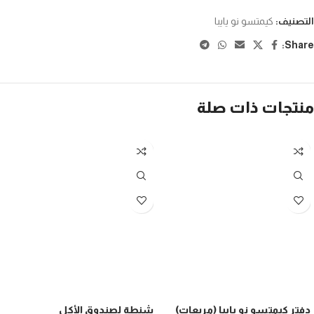
التصنيف:
كيمتسو نو يايبا
Share:
منتجات ذات صلة
دفتر كيمتسو نو يايبا (مربعات)
شنطة لصندوق الأكل