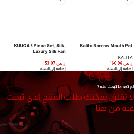
KUUQA 3 Piece Set, Silk,
Kalita Narrow Mouth Pot
Luxury Silk Fan
KALITA
ر.س
160,96
ر.س
53,07
إضافة إلى السلة
إضافة إلى السلة
لم تجد ما تبحث عنه ؟
لا تقلق, يمكنك طلب المنتج الذي تبحث
عنه من هنا
أطلب منتج