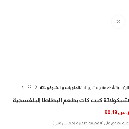
Click to enlarge
الرئيسية
أطعمة ومشروبات
الحلويات و الشوكولاتة
شيكولاتة كيت كات بطعم البطاطا البنفسجية
ر.س
90,19
علبة تحتوي على ١٢ قطعة صغيرة (مقاس ميني).