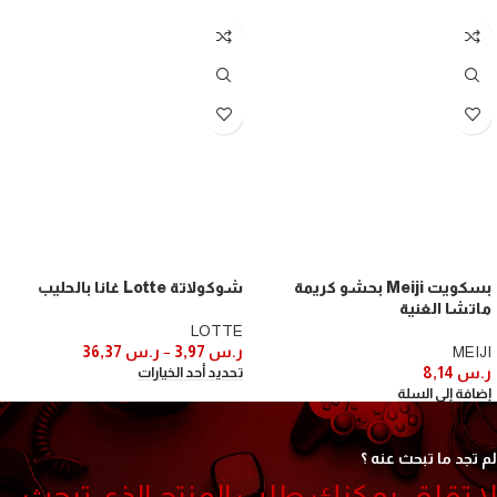
بسكويت Meiji بحشو كريمة
شوكولاتة Lotte غانا بالحليب
ماتشا الغنية
LOTTE
MEIJI
ر.س
3,97
–
ر.س
36,37
ر.س
8,14
تحديد أحد الخيارات
إضافة إلى السلة
لم تجد ما تبحث عنه ؟
لا تقلق, يمكنك طلب المنتج الذي تبحث