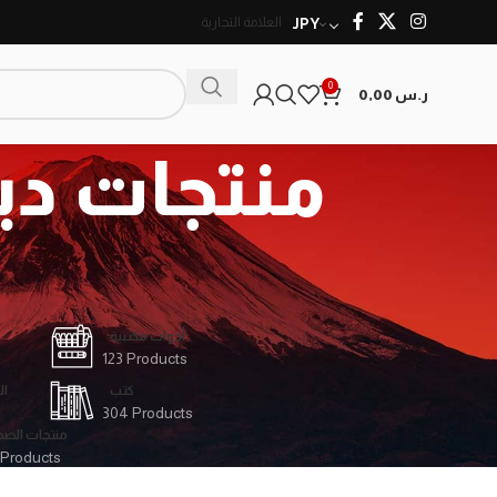
العلامة التجارية
JPY
0
0,00
ر.س
منتجات د-
أدوات مكتبية
123 Products
كتب
ال
304 Products
منتجات الصح
 Products