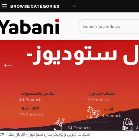
نأسف، لا نقبل طلبات حاليا بسبب توقف الشحن
BROWSE CATEGORIES
ال ستوديوز
منتجات الساكورا
ملابس واكسسورات
44 Products
17 Products
食品・飲料
ألعاب
123 Products
4 Products
مستلزمات منزل ومطبخ
34 Products
4
ホーム
منتجات ديزني ويونيفرسال ستوديوز- اليابان